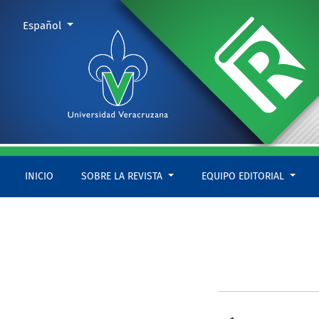
Datos de contacto técnico
Cambiar el idioma. El actual es:
Español
INICIO
SOBRE LA REVISTA
EQUIPO EDITORIAL