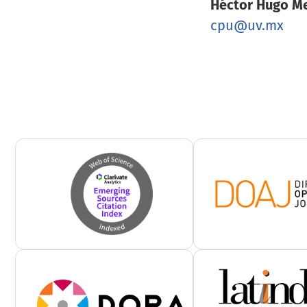
Héctor Hugo M
cpu@uv.mx