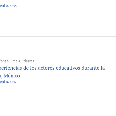
.v0i34.2785
lfonso Lima-Gutiérrez
eriencias de los actores educativos durante la
a, México
v0i34.2787