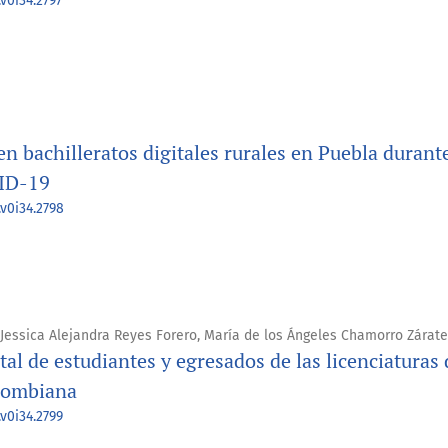
v0i34.2797
n bachilleratos digitales rurales en Puebla durant
ID-19
.v0i34.2798
 Jessica Alejandra Reyes Forero, María de los Ángeles Chamorro Zárate
l de estudiantes y egresados de las licenciaturas 
olombiana
v0i34.2799