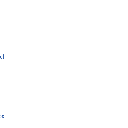
el
os