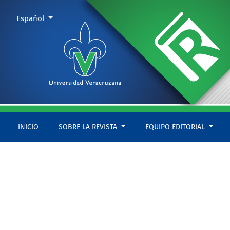
Núm. 34 (2022): enero-junio
Cambiar el idioma. El actual es:
Español
INICIO
SOBRE LA REVISTA
EQUIPO EDITORIAL