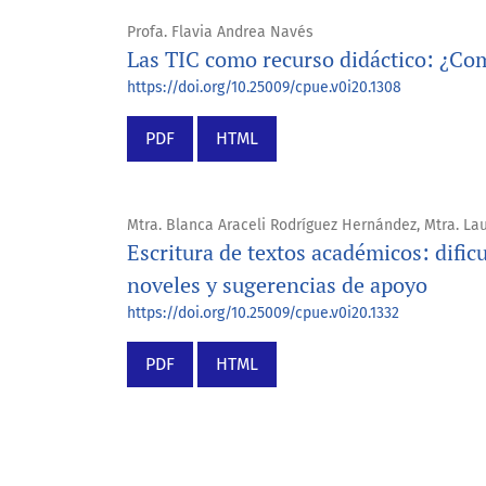
Profa. Flavia Andrea Navés
Las TIC como recurso didáctico: ¿Com
https://doi.org/10.25009/cpue.v0i20.1308
PDF
HTML
Mtra. Blanca Araceli Rodríguez Hernández, Mtra. Lau
Escritura de textos académicos: dific
noveles y sugerencias de apoyo
https://doi.org/10.25009/cpue.v0i20.1332
PDF
HTML