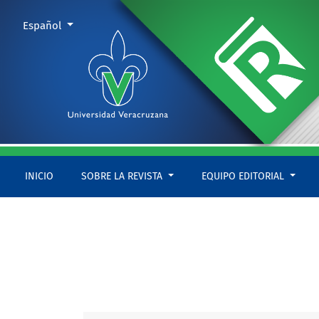
Núm. 20 (2015): enero-junio
Cambiar el idioma. El actual es:
Español
INICIO
SOBRE LA REVISTA
EQUIPO EDITORIAL