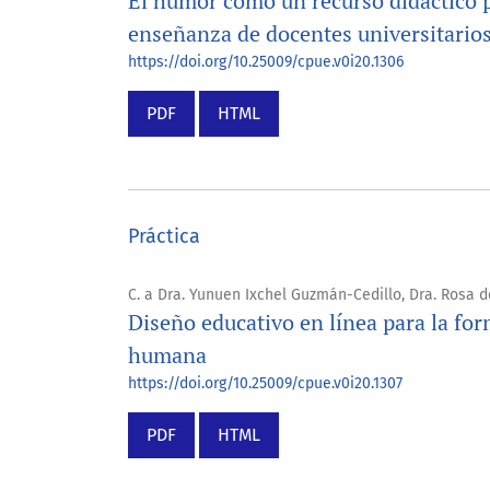
El humor como un recurso didáctico pr
enseñanza de docentes universitari
https://doi.org/10.25009/cpue.v0i20.1306
PDF
HTML
Práctica
C. a Dra. Yunuen Ixchel Guzmán-Cedillo, Dra. Rosa d
Diseño educativo en línea para la fo
humana
https://doi.org/10.25009/cpue.v0i20.1307
PDF
HTML