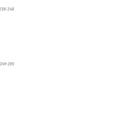
238-248
249-265